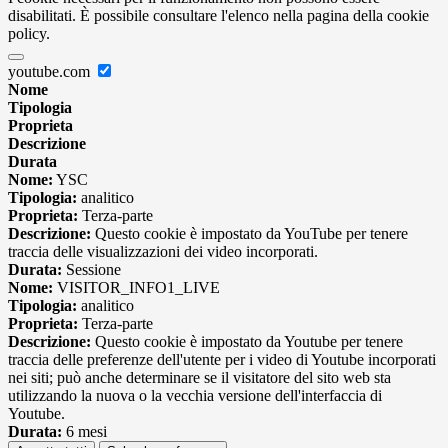
disabilitati. È possibile consultare l'elenco nella pagina della cookie
policy.
youtube.com
Nome
Tipologia
Proprieta
Descrizione
Durata
Nome:
YSC
Tipologia:
analitico
Proprieta:
Terza-parte
Descrizione:
Questo cookie è impostato da YouTube per tenere
traccia delle visualizzazioni dei video incorporati.
Durata:
Sessione
Nome:
VISITOR_INFO1_LIVE
Tipologia:
analitico
Proprieta:
Terza-parte
Descrizione:
Questo cookie è impostato da Youtube per tenere
traccia delle preferenze dell'utente per i video di Youtube incorporati
nei siti; può anche determinare se il visitatore del sito web sta
utilizzando la nuova o la vecchia versione dell'interfaccia di
Youtube.
Durata:
6 mesi