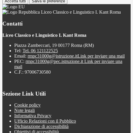
Accetta tutti
Salva le preferenze
Liceo Classico e Linguistico I. Kant Roma
Contatti
Liceo Classico e Linguistico I. Kant Roma
Piazza Zambeccari, 19 00177 Roma (RM)
Tel:
Tel. 06 121122525
Email:
rmpc31000g@istruzione.it
Link per inviare una mail
PEC:
rmpc31000g@pec.istruzione.it
Link per inviare una
mail
C.F.: 97006730580
Sezione Link Utili
Cookie policy
Note legali
Informativa Privacy
Ufficio Relazioni con il Pubblico
Dichiarazione di accessibilità
Obiettivi di accessibilità