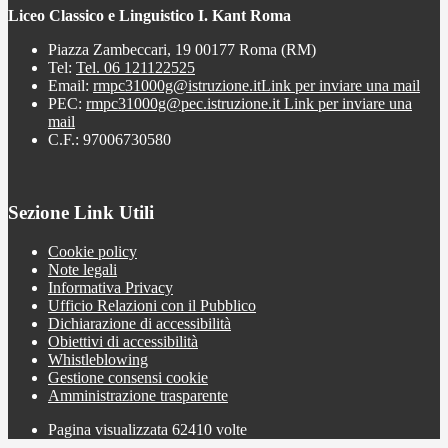
Liceo Classico e Linguistico I. Kant Roma
Piazza Zambeccari, 19 00177 Roma (RM)
Tel:
Tel. 06 121122525
Email:
rmpc31000g@istruzione.it
Link per inviare una mail
PEC:
rmpc31000g@pec.istruzione.it
Link per inviare una
mail
C.F.: 97006730580
Sezione Link Utili
Cookie policy
Note legali
Informativa Privacy
Ufficio Relazioni con il Pubblico
Dichiarazione di accessibilità
Obiettivi di accessibilità
Whistleblowing
Gestione consensi cookie
Amministrazione trasparente
Pagina visualizzata
62410
volte