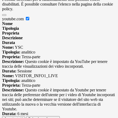
disabilitati. È possibile consultare l'elenco nella pagina della cookie
policy.
youtube.com
Nome
Tipologia
Proprieta
Descrizione
Durata
Nome:
YSC
Tipologia:
analitico
Proprieta:
Terza-parte
Descrizione:
Questo cookie è impostato da YouTube per tenere
traccia delle visualizzazioni dei video incorporati.
Durata:
Sessione
Nome:
VISITOR_INFO1_LIVE
Tipologia:
analitico
Proprieta:
Terza-parte
Descrizione:
Questo cookie è impostato da Youtube per tenere
traccia delle preferenze dell'utente per i video di Youtube incorporati
nei siti; può anche determinare se il visitatore del sito web sta
utilizzando la nuova o la vecchia versione dell'interfaccia di
Youtube.
Durata:
6 mesi