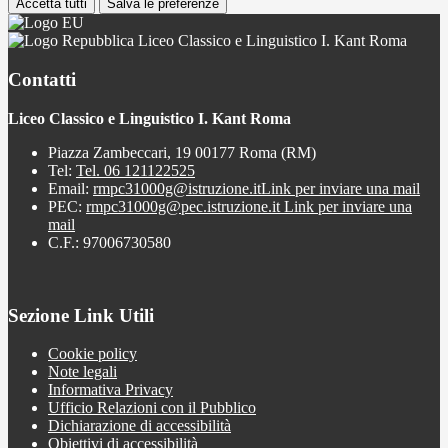
Accetta tutti
Salva le preferenze
Liceo Classico e Linguistico I. Kant Roma
Contatti
Liceo Classico e Linguistico I. Kant Roma
Piazza Zambeccari, 19 00177 Roma (RM)
Tel:
Tel. 06 121122525
Email:
rmpc31000g@istruzione.it
Link per inviare una mail
PEC:
rmpc31000g@pec.istruzione.it
Link per inviare una
mail
C.F.: 97006730580
Sezione Link Utili
Cookie policy
Note legali
Informativa Privacy
Ufficio Relazioni con il Pubblico
Dichiarazione di accessibilità
Obiettivi di accessibilità