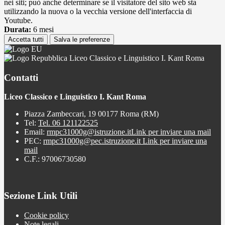
nei siti; può anche determinare se il visitatore del sito web sta
utilizzando la nuova o la vecchia versione dell'interfaccia di
Youtube.
Durata:
6 mesi
Accetta tutti
Salva le preferenze
Liceo Classico e Linguistico I. Kant Roma
Contatti
Liceo Classico e Linguistico I. Kant Roma
Piazza Zambeccari, 19 00177 Roma (RM)
Tel:
Tel. 06 121122525
Email:
rmpc31000g@istruzione.it
Link per inviare una mail
PEC:
rmpc31000g@pec.istruzione.it
Link per inviare una
mail
C.F.: 97006730580
Sezione Link Utili
Cookie policy
Note legali