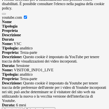
disabilitati. È possibile consultare l'elenco nella pagina della cookie
policy.
youtube.com
Nome
Tipologia
Proprieta
Descrizione
Durata
Nome:
YSC
Tipologia:
analitico
Proprieta:
Terza-parte
Descrizione:
Questo cookie è impostato da YouTube per tenere
traccia delle visualizzazioni dei video incorporati.
Durata:
Sessione
Nome:
VISITOR_INFO1_LIVE
Tipologia:
analitico
Proprieta:
Terza-parte
Descrizione:
Questo cookie è impostato da Youtube per tenere
traccia delle preferenze dell'utente per i video di Youtube incorporati
nei siti; può anche determinare se il visitatore del sito web sta
utilizzando la nuova o la vecchia versione dell'interfaccia di
Youtube.
Durata:
6 mesi