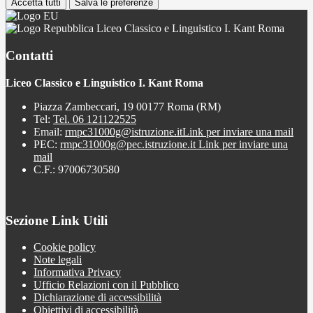
Accetta tutti
Salva le preferenze
Liceo Classico e Linguistico I. Kant Roma
Contatti
Liceo Classico e Linguistico I. Kant Roma
Piazza Zambeccari, 19 00177 Roma (RM)
Tel:
Tel. 06 121122525
Email:
rmpc31000g@istruzione.it
Link per inviare una mail
PEC:
rmpc31000g@pec.istruzione.it
Link per inviare una
mail
C.F.: 97006730580
Sezione Link Utili
Cookie policy
Note legali
Informativa Privacy
Ufficio Relazioni con il Pubblico
Dichiarazione di accessibilità
Obiettivi di accessibilità